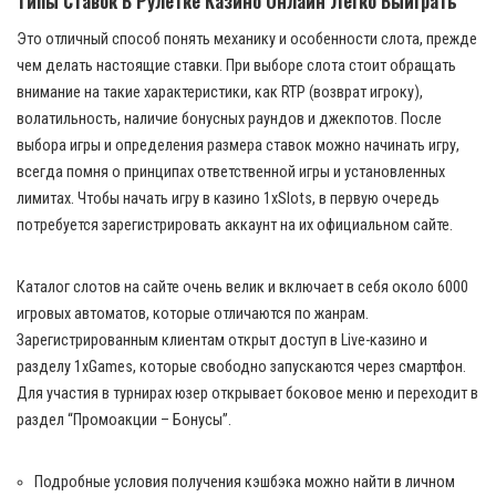
Типы Ставок В Рулетке Казино Онлайн Легко Выиграть
Это отличный способ понять механику и особенности слота, прежде
чем делать настоящие ставки. При выборе слота стоит обращать
внимание на такие характеристики, как RTP (возврат игроку),
волатильность, наличие бонусных раундов и джекпотов. После
выбора игры и определения размера ставок можно начинать игру,
всегда помня о принципах ответственной игры и установленных
лимитах. Чтобы начать игру в казино 1xSlots, в первую очередь
потребуется зарегистрировать аккаунт на их официальном сайте.
Каталог слотов на сайте очень велик и включает в себя около 6000
игровых автоматов, которые отличаются по жанрам.
Зарегистрированным клиентам открыт доступ в Live-казино и
разделу 1xGames, которые свободно запускаются через смартфон.
Для участия в турнирах юзер открывает боковое меню и переходит в
раздел “Промоакции – Бонусы”.
Подробные условия получения кэшбэка можно найти в личном