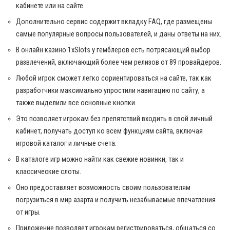
кабинете или на сайте.
Дополнительно сервис содержит вкладку FAQ, где размещены
самые популярные вопросы пользователей, и даны ответы на них.
В онлайн казино 1xSlots у гемблеров есть потрясающий выбор
развлечений, включающий более чем релизов от 89 провайдеров.
Любой игрок сможет легко сориентироваться на сайте, так как
разработчики максимально упростили навигацию по сайту, а
также выделили все основные кнопки.
Это позволяет игрокам без препятствий входить в свой личный
кабинет, получать доступ ко всем функциям сайта, включая
игровой каталог и личные счета.
В каталоге игр можно найти как свежие новинки, так и
классические слоты.
Оно предоставляет возможность своим пользователям
погрузиться в мир азарта и получить незабываемые впечатления
от игры.
Приложение позволяет игрокам регистрироваться, общаться со