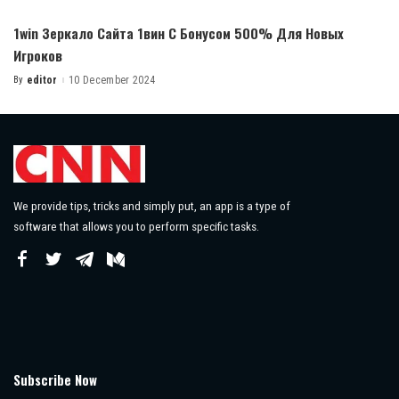
by
1win Зеркало Сайта 1вин С Бонусом 500% Для Новых
Игроков
By
editor
10 December 2024
Posted
by
We provide tips, tricks and simply put, an app is a type of
software that allows you to perform specific tasks.
Subscribe Now