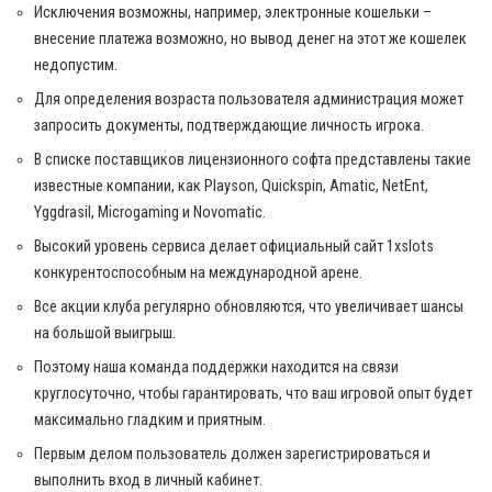
Исключения возможны, например, электронные кошельки –
внесение платежа возможно, но вывод денег на этот же кошелек
недопустим.
Для определения возраста пользователя администрация может
запросить документы, подтверждающие личность игрока.
В списке поставщиков лицензионного софта представлены такие
известные компании, как Playson, Quickspin, Amatic, NetEnt,
Yggdrasil, Microgaming и Novomatic.
Высокий уровень сервиса делает официальный сайт 1xslots
конкурентоспособным на международной арене.
Все акции клуба регулярно обновляются, что увеличивает шансы
на большой выигрыш.
Поэтому наша команда поддержки находится на связи
круглосуточно, чтобы гарантировать, что ваш игровой опыт будет
максимально гладким и приятным.
Первым делом пользователь должен зарегистрироваться и
выполнить вход в личный кабинет.