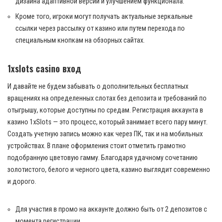
дизайна адаптивной версии и улучшением функционала.
Кроме того, игроки могут получать актуальные зеркальные
ссылки через рассылку от казино или путем перехода по
специальным кнопкам на обзорных сайтах.
1xslots casino вход
И давайте не будем забывать о дополнительных бесплатных
вращениях на определенных слотах без депозита и требований по
отыгрышу, которые доступны по средам. Регистрация аккаунта в
казино 1xSlots — это процесс, который занимает всего пару минут.
Создать учетную запись можно как через ПК, так и на мобильных
устройствах. В плане оформления стоит отметить грамотно
подобранную цветовую гамму. Благодаря удачному сочетанию
золотистого, белого и черного цвета, казино выглядит современно
и дорого.
Для участия в промо на аккаунте должно быть от 2 депозитов с
момента регистрации.