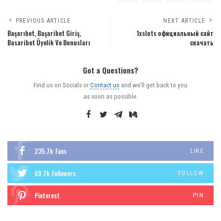
PREVIOUS ARTICLE
NEXT ARTICLE
Başarıbet, Başaribet Giriş,
1xslots официальный сайт
Basaribet Üyelik Ve Bonusları
скачать
Got a Questions?
Find us on Socials or
Contact us
and we’ll get back to you
as soon as possible.
235.7k
Fans
LIKE
69.7k
Followers
FOLLOW
Pinterest
PIN