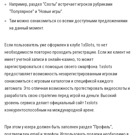
Например, раздел “Слоты” встречает игроков рубриками
“Популярное” и “Новые игры”.
Там можно ознакомиться со всеми доступными предложениями
на данный момент.
Если пользователь уже оформлен в клубе 1xSlots, то нет
необходимости повторно проходить регистрацию. Если же клиент не
имеет учетной записи в онлайн-казино, то может
зарегистрироваться с помощью своего смартфона. 1xslots
предоставляет возможность незарегистрированным игрокам
ознакомиться с игровым каталогом и спецификой каждого
автомата. Это отличная возможность протестировать видеослоты и
разработать свою стратегию перед игрой на деньги. Высокий
уровень сервиса делает официальный сайт 1xslots
конкурентоспособным на международной арене.
При этом у юзера должен быть заполнен раздел “Профиль”,
подтвержден email и телефон. Использовать подарки необходимо в