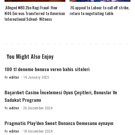
.Alleged ₦80.2bn Kogi Fraud: How
.FG appeal to Labour to call off strike,
N46.5m was Transferred to American
return to negotiating table
International School- Witness
You Might Also Enjoy
100 tl deneme bonusu veren bahis siteleri
By
editor
14 January 2025
Posted
by
Başarıbet Casino İncelemesi Oyun Çeşitleri, Bonuslar Ve
Sadakat Programı
By
editor
26 December 2024
Posted
by
Pragmatic Play’den Sweet Bonanza Demosunu oynayın
By
editor
18 December 2024
Posted