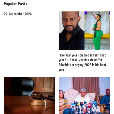
Popular Posts
24 September 2024
The year your son died is your best
year? – Sarah Martins slams Yul
Edochie for saying 2023 is his best
year