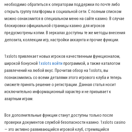
необходимо обратиться к операторам поддержки по почте либо
открыть группу платформы в социальной сети. С полным списком
можно ознакомится в специальном меню на сайте казино. В случае
блокировки официальной страницы казино для игроков
предусмотрены копии. В зеркалах доступны те же методы внесения
депозита, коллекции игр, настройки аккаунта и прочие функции.
1xslots привлекает новых игроков качественным функционалом,
широкой бонусной
1xslots войти
программой, а также каталогом
развлечений на любой вкус. Прочитав обзор на 1xslots, вы
познакомились со всеми деталями этого игрового клуба и теперь
сможете принять решение о регистрации. Данная статья носит
исключительно информационный характер и не призывает к
азартным играм.
Все дополнительные функции станут доступны только после
проверки документов службой безопасности казино. 1xslots casino
— это активно развивающийся игровой клуб, стремящийся